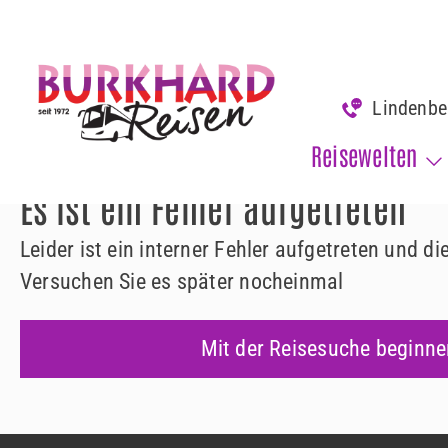
www.burkhard-reisen.de
Fehler 500
Lindenb
Fehler 500
Reisewelten
Es ist ein Fehler aufgetreten
Leider ist ein interner Fehler aufgetreten und d
Versuchen Sie es später nocheinmal
Mit der Reisesuche beginne