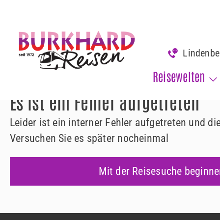
www.burkhard-reisen.de
Fehler 500
Lindenb
Fehler 500
Reisewelten
Es ist ein Fehler aufgetreten
Leider ist ein interner Fehler aufgetreten und d
Versuchen Sie es später nocheinmal
Mit der Reisesuche beginne