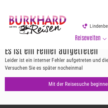
www.burkhard-reisen.de
Fehler 500
Lindenb
Fehler 500
Reisewelten
Es ist ein Fehler aufgetreten
Leider ist ein interner Fehler aufgetreten und d
Versuchen Sie es später nocheinmal
Mit der Reisesuche beginne